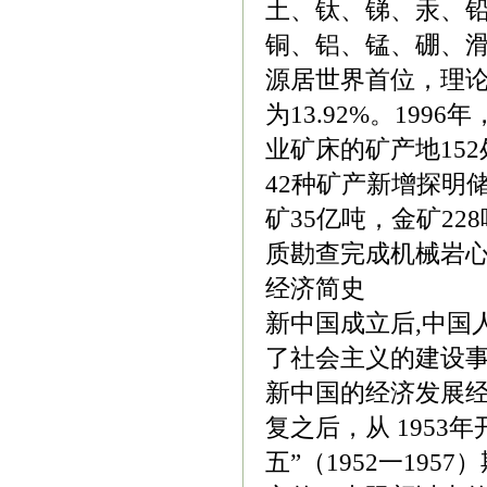
土、钛、锑、汞、
铜、铝、锰、硼、
源居世界首位，理论
为13.92%。19
业矿床的矿产地15
42种矿产新增探明储
矿35亿吨，金矿228
质勘查完成机械岩心
经济简史
新中国成立后,中国
了社会主义的建设
新中国的经济发展经
复之后，从 1953
五”（1952一19