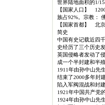
世界陆地面积的1/
【国家人口】 120
族占92%。宗教：
【国家首都】 北京(B
简史
中国有史记载近四千
史经历了三个历史发
英国侵略者发动了
成一个半封建和半
1911年由孙中山
结束了2000多年
陷入军阀混战和封
1921年中国共产
1924年由孙中山