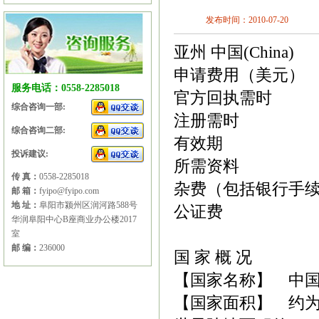
发布时间：2010-07-20
亚州 中国(China)
申请费用（美元）
服务电话：0558-2285018
官方回执需时
综合咨询一部:
注册需时
综合咨询二部:
有效期
投诉建议:
所需资料
传 真：
0558-2285018
杂费（包括银行手
邮 箱：
fyipo@fyipo.com
地 址：
阜阳市颍州区润河路588号
公证费
华润阜阳中心B座商业办公楼2017
室
邮 编：
236000
国 家 概 况
【国家名称】 中国(C
【国家面积】 约为