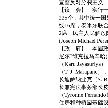
宣誓反对分裂主义
【议 会】 实行一
225个，其中统一
线16席，泰米尔联
2席，民主人民解放
(Joseph Michael Per
【政 府】 本届政
尼尔?维克拉马辛哈(Ra
（Karu Jayas
（T. J. Marap
长迪萨纳亚克（S. B
长兼宪法事务部长皮里斯（
（Tyronne Fern
住房和种植园基础设施部长