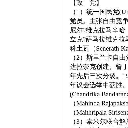
【政 党】
（1）统一国民党(Unite
党员。主张自由竞
尼尔?维克拉马辛哈，副
立克?萨马拉维克拉马（M
科土瓦（Senerath K
（2）斯里兰卡自由党(Sr
达拉奈克创建。曾于195
年先后三次分裂。19
年议会选举中获胜
(Chandrika Band
（Mahinda Raj
（Maithripala Siris
（3）泰米尔联合解放阵线(T