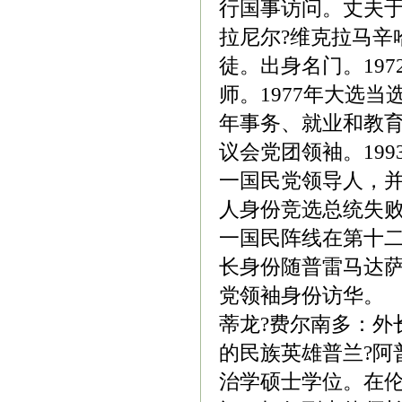
行国事访问。丈夫于
拉尼尔?维克拉马辛哈
徒。出身名门。19
师。1977年大选
年事务、就业和教育
议会党团领袖。1993
一国民党领导人，并
人身份竞选总统失败
一国民阵线在第十二
长身份随普雷马达萨
党领袖身份访华。
蒂龙?费尔南多：外
的民族英雄普兰?阿
治学硕士学位。在