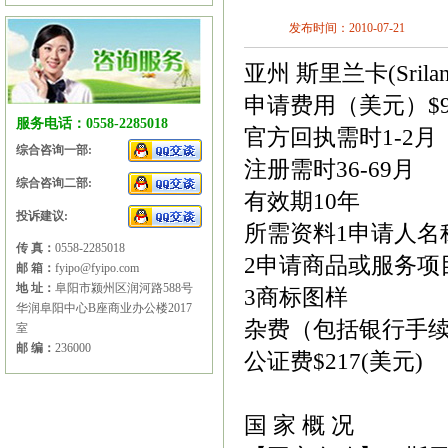
发布时间：2010-07-21
亚州 斯里兰卡(Srilan
申请费用（美元）$95
服务电话：0558-2285018
官方回执需时1-2月
综合咨询一部:
注册需时36-69月
综合咨询二部:
有效期10年
投诉建议:
所需资料1申请人名
传 真：
0558-2285018
2申请商品或服务项
邮 箱：
fyipo@fyipo.com
地 址：
阜阳市颍州区润河路588号
3商标图样
华润阜阳中心B座商业办公楼2017
杂费（包括银行手续费
室
邮 编：
236000
公证费$217(美元)
国 家 概 况