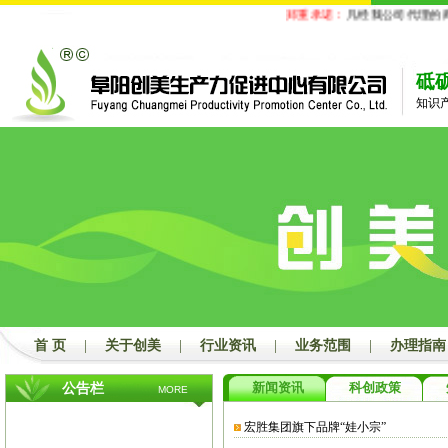
郑重承诺：
凡经我公司代理的商
砥
知识
首 页
|
关于创美
|
行业资讯
|
业务范围
|
办理指南
新闻资讯
科创政策
公告栏
MORE
宏胜集团旗下品牌“娃小宗”