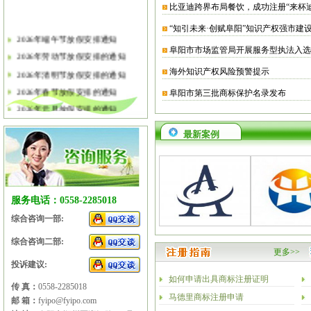
比亚迪跨界布局餐饮，成功注册“来杯
“知引未来·创赋阜阳”知识产权强市建
2026年端午节放假安排通知
阜阳市市场监管局开展服务型执法入选
2026年劳动节放假安排的通知
2026年清明节放假安排的通知
海外知识产权风险预警提示
2026年春节放假安排的通知
阜阳市第三批商标保护名录发布
2026年元旦放假安排的通知
2025年国庆节、中秋节放假安排
最新案例
2025年端午节放假安排的通知
2025年劳动节放假安排的通知
2025年清明节放假安排的通知
2025年春节放假安排的通知
服务电话：0558-2285018
综合咨询一部:
综合咨询二部:
更多>>
投诉建议:
如何申请出具商标注册证明
传 真：
0558-2285018
马德里商标注册申请
邮 箱：
fyipo@fyipo.com