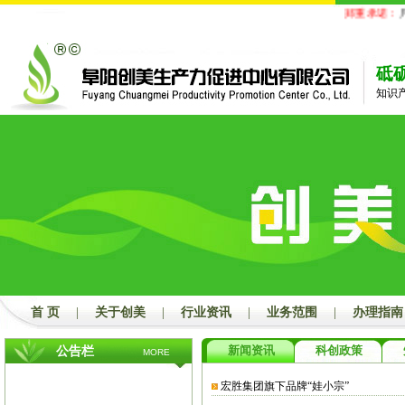
郑重承诺：
凡
砥
知识
首 页
|
关于创美
|
行业资讯
|
业务范围
|
办理指南
新闻资讯
科创政策
公告栏
MORE
宏胜集团旗下品牌“娃小宗”