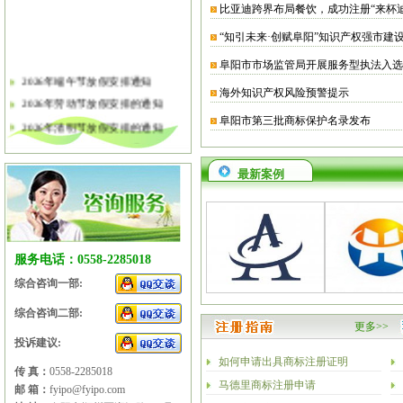
比亚迪跨界布局餐饮，成功注册“来杯
“知引未来·创赋阜阳”知识产权强市建
阜阳市市场监管局开展服务型执法入选
2026年端午节放假安排通知
海外知识产权风险预警提示
2026年劳动节放假安排的通知
阜阳市第三批商标保护名录发布
2026年清明节放假安排的通知
2026年春节放假安排的通知
2026年元旦放假安排的通知
最新案例
2025年国庆节、中秋节放假安排
2025年端午节放假安排的通知
2025年劳动节放假安排的通知
2025年清明节放假安排的通知
服务电话：0558-2285018
2025年春节放假安排的通知
综合咨询一部:
综合咨询二部:
更多>>
投诉建议:
如何申请出具商标注册证明
传 真：
0558-2285018
马德里商标注册申请
邮 箱：
fyipo@fyipo.com